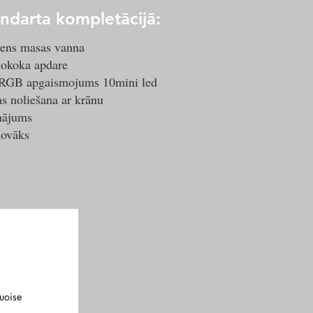
ndarta kompletācijā:
ns masas vanna
okoka apdare
RGB apgaismojums 10mini led
s noliešana ar krānu
inājums
ovāks
uoise