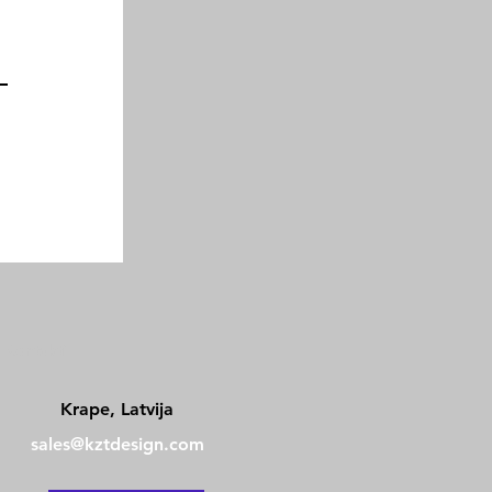
Kontakti
Krape, Latvija
sales@kztdesign.com