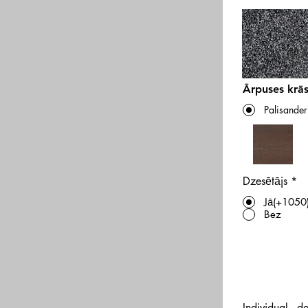
Ārpuses krā
Palisander
Dzesētājs
*
Jā(+1050
Bez
Individual - 