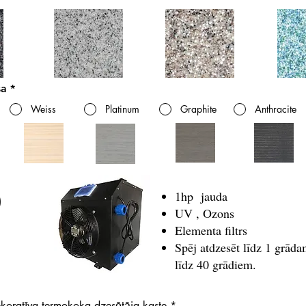
sa
*
Weiss
Platinum
Graphite
Anthracite
1hp jauda
)
UV , Ozons
Elementa filtrs
Spēj atdzesēt līdz 1 grāda
līdz 40 grādiem.
dekoratīva termokoka dzesētāja kaste
*