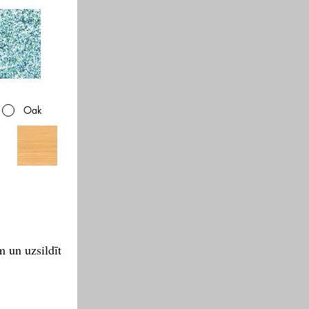
Oak
m un uzsildīt