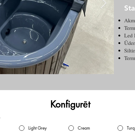
Sta
Akme
Term
Led 
Ūden
Silt
Term
Konfigurēt
*
Light Grey
Cream
Turq