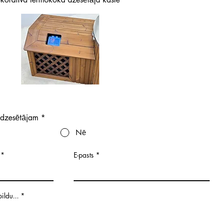
a dzesētājam
*
Nē
E-pasts
ildu...