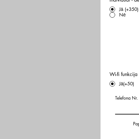
Jā (+350)
Nē
Wi-fi funkcij
Jā(+50)
Telefona Nr.
Pap