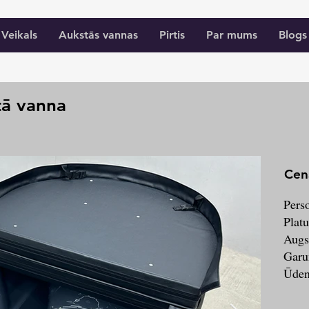
Veikals
Aukstās vannas
Pirtis
Par mums
Blogs
tā vanna
Cen
Perso
Plat
Augs
Garu
Ūden