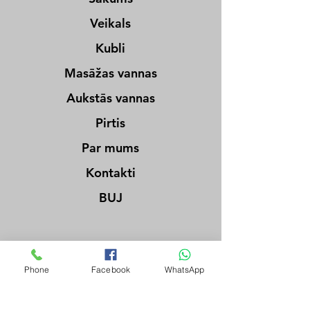
Veikals
Kubli
Masāžas vannas
Aukstās vannas
Pirtis
Par mums
Kontakti
BUJ
Privātuma politika
Phone
Facebook
WhatsApp
Krape, Latvija
sales@kztdesign.com