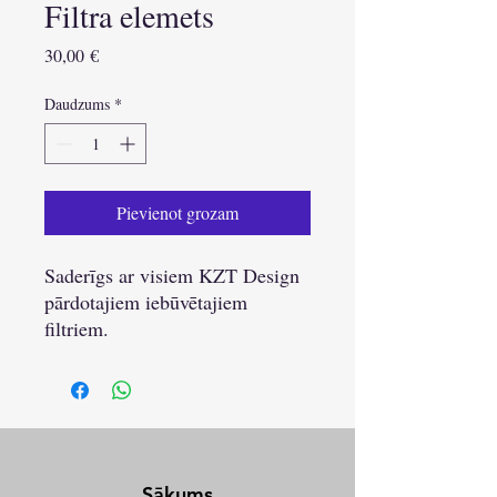
Filtra elemets
Cena
30,00 €
Daudzums
*
Pievienot grozam
Saderīgs ar visiem KZT Design
pārdotajiem iebūvētajiem
filtriem.
Sākums