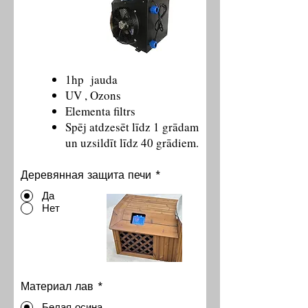
1hp jauda
UV , Ozons
Elementa filtrs
Spēj atdzesēt līdz 1 grādam
un uzsildīt līdz 40 grādiem.
Деревянная защита печи
*
Да
Нет
Материал лав
*
Белая осина